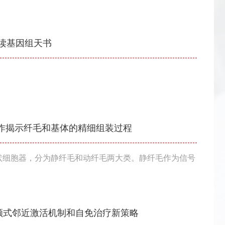
读基因组天书
》合作揭示纤毛和基体的精细组装过程
毛发状细胞器，分为静纤毛和动纤毛两大类。静纤毛作为信号
-3顺式邻近激活机制和自免治疗新策略