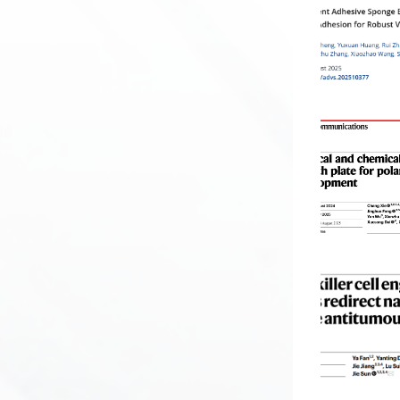
发
群
息
内
团
公
部
开
信
息