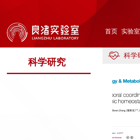
首
页
实
首页
实验室
验
公
室
共
研
科学
科学研究
概
平
究
人
况
台
领
才
人
域
队
才
人
伍
培
才
合
养
招
作
党
聘
研
建
信