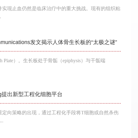
并实现止血仍然是临床治疗中的重大挑战。现有的组织粘
.
munications发文揭示人体骨生长板的“太极之谜”
late）。生长板处于骨骺（epiphysis）与干骺端
 Eng提出新型工程化细胞平台
重定向策略的出现，通过工程化手段将T细胞或自然杀伤
.