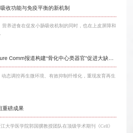
小肠吸收功能与免疫平衡的新机制
。营养进食在促发小肠吸收机制的同时，也在上皮屏障和
.
“分而治之”：良渚实验室欧阳宏伟团队Nature Comm报道构建“骨化中心类器官”促进大缺损快速骨再生
，动态调控再生微环境、有效抑制纤维化，重现发育再生
组重磅成果
/浙江大学医学院郭国骥教授团队在顶级学术期刊《Cell》