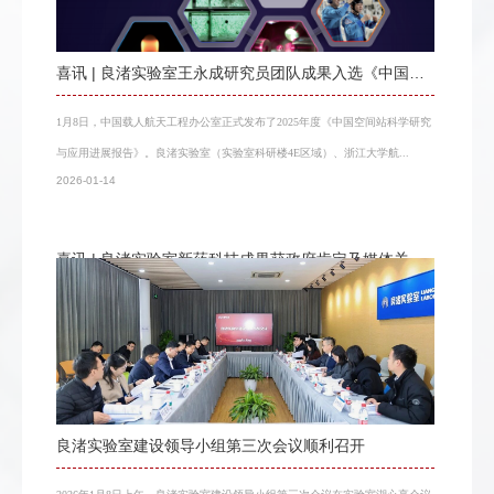
喜讯 | 良渚实验室王永成研究员团队成果入选《中国空间站科学研究与应用进展报告》
1月8日，中国载人航天工程办公室正式发布了2025年度《中国空间站科学研究
与应用进展报告》。良渚实验室（实验室科研楼4E区域）、浙江大学航...
2026-01-14
喜讯 | 良渚实验室新药科技成果获政府肯定及媒体关注！
2026-01-13
良渚实验室建设领导小组第三次会议顺利召开