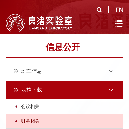
首
页
实
验
公
信息公开
室
共
研
概
平
究
人
班车信息
况
台
领
才
人
域
队
才
人
表格下载
伍
培
才
合
会议相关
养
招
作
党
财务相关
聘
研
建
信