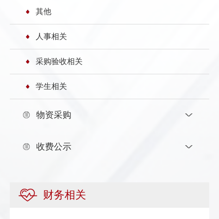
其他
发
群
息
内
人事相关
团
公
部
开
信
采购验收相关
息
学生相关
物资采购
收费公示
财务相关