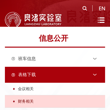
首
页
实
验
公
信息公开
室
共
研
概
平
究
人
班车信息
况
台
领
才
人
域
队
才
人
表格下载
伍
培
才
合
会议相关
养
招
作
党
财务相关
聘
研
建
信