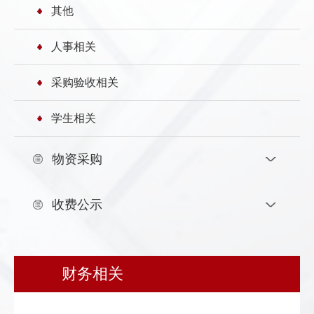
其他
发
群
息
内
人事相关
团
公
部
采购验收相关
开
信
学生相关
息
物资采购
收费公示
财务相关