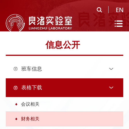
首
页
实
验
公
信息公开
室
共
研
概
平
究
人
班车信息
况
台
领
才
人
域
队
才
人
表格下载
伍
培
才
合
会议相关
养
招
作
党
财务相关
聘
研
建
信