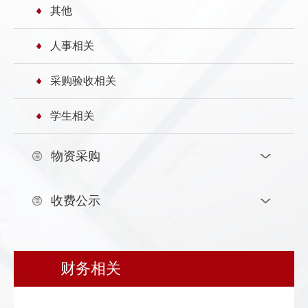
其他
发
群
息
内
人事相关
团
公
部
采购验收相关
开
信
学生相关
息
物资采购
收费公示
财务相关