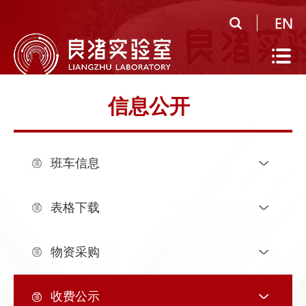
首
页
实
验
公
信息公开
室
共
研
概
平
究
人
班车信息
况
台
领
才
人
域
队
才
人
表格下载
伍
培
才
合
物资采购
养
招
作
党
收费公示
聘
研
建
信