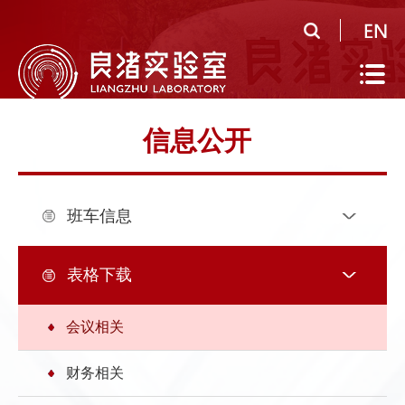
首
页
实
验
公
信息公开
室
共
研
概
平
究
人
班车信息
况
台
领
才
人
域
队
才
人
表格下载
伍
培
才
合
会议相关
养
招
作
党
财务相关
聘
研
建
信