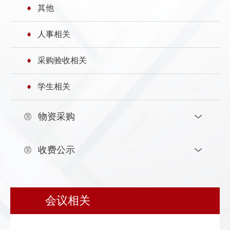
其他
发
群
息
内
人事相关
团
公
部
采购验收相关
开
信
学生相关
息
物资采购
收费公示
会议相关