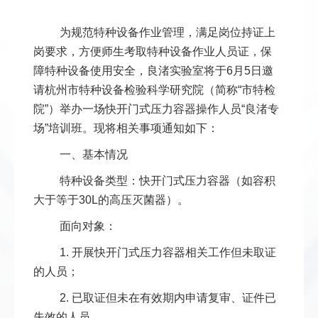
发
群
息
内
为规范特种设备作业管理，满足岗位持证上
岗要求，方便师生考取特种设备作业人员证，保
团
公
部
障特种设备使用安全，良渚实验室将于6月5日邀
开
信
请杭州市特种设备检验科学研究院（简称“市特检
院”）举办一场快开门式压力容器操作人员“良渚专
息
场”培训班。现将相关事项通知如下：
一、基本情况
特种设备类型：快开门式压力容器（如容积
大于等于30L的高压灭菌器）。
面向对象：
1. 开展快开门式压力容器相关工作但未取证
的人员；
2. 已取证但未在有效期内申请复审、证件已
失效的人员。