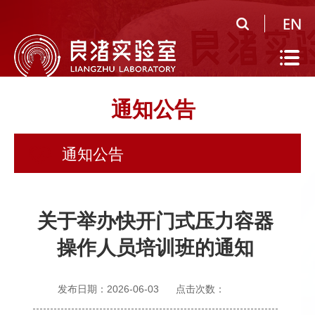
首
页
实
验
公
通知公告
室
共
研
概
平
究
人
通知公告
况
台
领
才
人
域
队
才
人
关于举办快开门式压力容器
伍
培
才
合
操作人员培训班的通知
养
招
作
党
发布日期：2026-06-03
点击次数：
聘
研
建
信