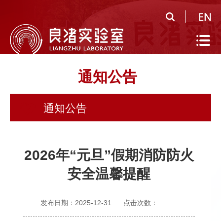
首
页
实
验
公
通知公告
室
共
研
概
平
究
人
通知公告
况
台
领
才
人
域
队
才
人
2026年“元旦”假期消防防火
伍
培
才
合
安全温馨提醒
养
招
作
党
发布日期：2025-12-31
点击次数：
聘
研
建
信