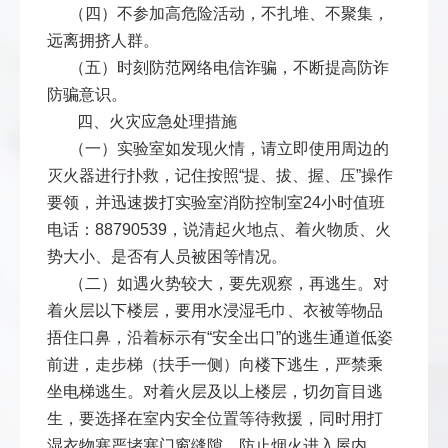
（四）不参加高危险活动，不扎堆、不聚集，
远离拥挤人群。
（五）时刻防范网络电信诈骗，不断提高防诈
防骗意识。
四、火灾应急处理措施
（一）实验室如发现火情，请立即使用周边的
灭火器进行扑救，记住按照“提、拔、握、压”操作
要领，并迅速拨打实验室消防控制室24小时值班
电话：88790539，说清起火地点、着火物质、火
势大小、是否有人员被困等情况。
（二）如遇火势较大，要先观察，再逃生。对
着火层以下楼层，要用水浸湿毛巾、衣被等物品
捂住口鼻，沿着标示有“安全出口”的逃生通道低姿
前进，走步梯（扶手一侧）向楼下逃生，严禁乘
坐电梯逃生。对着火层及以上楼层，切勿盲目逃
生，要选择在室内安全位置等待救援，同时用打
湿衣物塞严堵塞门窗缝隙，防止烟火进入屋内，