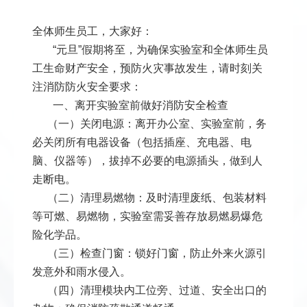
发
群
息
内
全体师生员工，大家好：
“元旦”假期将至，为确保实验室和全体师生员
团
公
部
工生命财产安全，预防火灾事故发生，请时刻关
开
信
注消防防火安全要求：
一、离开实验室前做好消防安全检查
息
（一）关闭电源：离开办公室、实验室前，务
必关闭所有电器设备（包括插座、充电器、电
脑、仪器等），拔掉不必要的电源插头，做到人
走断电。
（二）清理易燃物：及时清理废纸、包装材料
等可燃、易燃物，实验室需妥善存放易燃易爆危
险化学品。
（三）检查门窗：锁好门窗，防止外来火源引
发意外和雨水侵入。
（四）清理模块内工位旁、过道、安全出口的