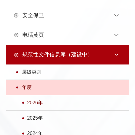
发
群
息
内
安全保卫
团
公
部
电话黄页
开
信
息
规范性文件信息库（建设中）
层级类别
年度
2026年
2025年
2024年