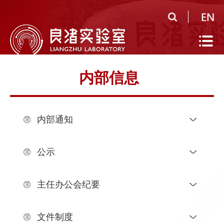
首
页
实
验
公
内部信息
室
共
研
概
平
究
人
内部通知
况
台
领
才
人
域
队
才
人
公示
伍
培
才
合
主任办公会纪要
养
招
作
党
文件制度
聘
研
建
信