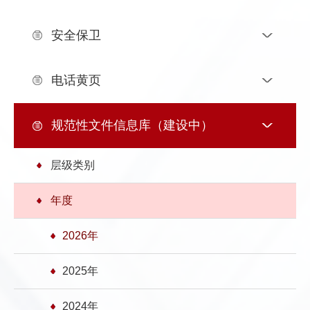
发
群
息
内
安全保卫
团
公
部
电话黄页
开
信
息
规范性文件信息库（建设中）
层级类别
年度
2026年
2025年
2024年