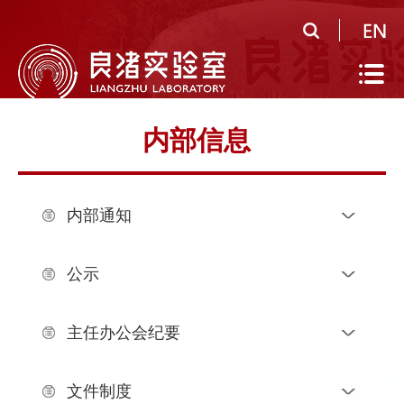
首
页
实
验
公
内部信息
室
共
研
概
平
究
人
内部通知
况
台
领
才
人
域
队
才
人
公示
伍
培
才
合
主任办公会纪要
养
招
作
党
文件制度
聘
研
建
信