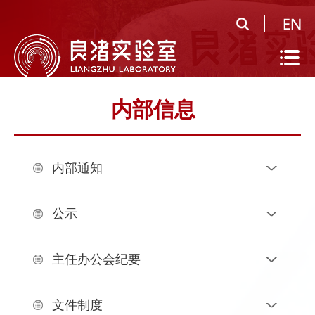
首
页
实
验
公
内部信息
室
共
研
概
平
究
人
内部通知
况
台
领
才
人
域
队
才
人
公示
伍
培
才
合
主任办公会纪要
养
招
作
党
文件制度
聘
研
建
信