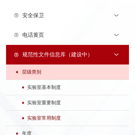
发
群
息
内
安全保卫
团
公
部
电话黄页
开
信
息
规范性文件信息库（建设中）
层级类别
实验室基本制度
实验室重要制度
实验室常用制度
年度