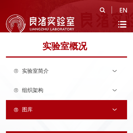
首
页
实
验
公
实验室概况
室
共
研
概
平
究
人
实验室简介
况
台
领
才
人
域
队
才
人
组织架构
伍
培
才
合
图库
养
招
作
党
聘
研
建
信