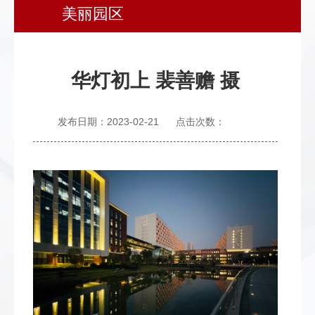
美丽园区
发
群
息
内
团
公
部
华灯初上 裴善赡 摄
开
信
息
发布日期：2023-02-21
点击次数：