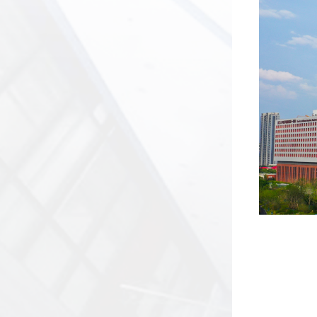
发
群
息
内
团
公
部
开
信
息