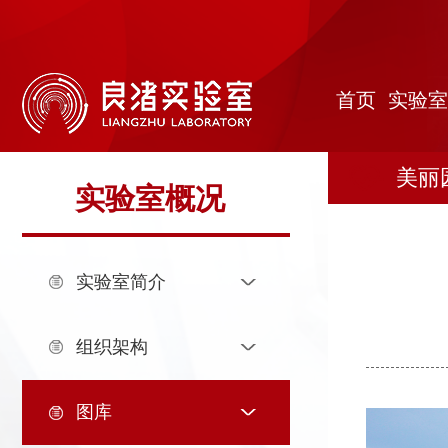
首
页
实
首页
实验室
验
公
室
共
研
美丽
实验室概况
概
平
究
人
况
台
领
才
人
实验室简介
域
队
才
人
伍
培
才
合
组织架构
养
招
作
党
图库
聘
研
建
信