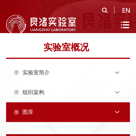
首
页
实
验
公
实验室概况
室
共
研
概
平
究
人
实验室简介
况
台
领
才
人
域
队
才
人
组织架构
伍
培
才
合
图库
养
招
作
党
聘
研
建
信