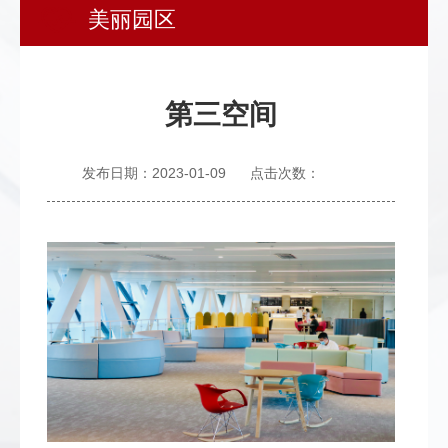
美丽园区
发
群
息
内
团
公
部
第三空间
开
信
息
发布日期：2023-01-09
点击次数：