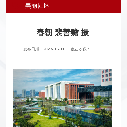
美丽园区
发
群
息
内
团
公
部
春朝 裴善赡 摄
开
信
息
发布日期：2023-01-09
点击次数：