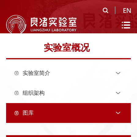
首
页
实
验
公
实验室概况
室
共
研
概
平
究
人
实验室简介
况
台
领
才
人
域
队
才
人
组织架构
伍
培
才
合
图库
养
招
作
党
聘
研
建
信