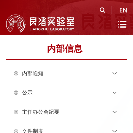
首
页
实
验
公
内部信息
室
共
研
概
平
究
人
内部通知
况
台
领
才
人
域
队
才
人
公示
伍
培
才
合
主任办公会纪要
养
招
作
党
聘
研
建
信
文件制度