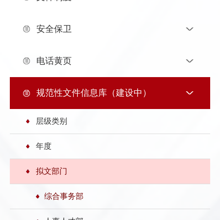
发
群
息
内
安全保卫
团
公
部
电话黄页
开
信
息
规范性文件信息库（建设中）
层级类别
年度
拟文部门
综合事务部