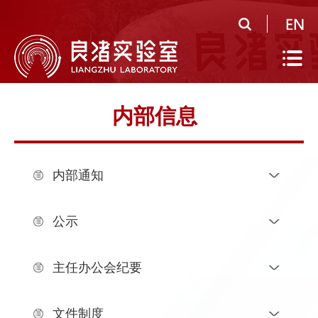
首
页
实
验
公
内部信息
室
共
研
概
平
究
人
内部通知
况
台
领
才
人
域
队
才
人
公示
伍
培
才
合
主任办公会纪要
养
招
作
党
聘
研
建
信
文件制度