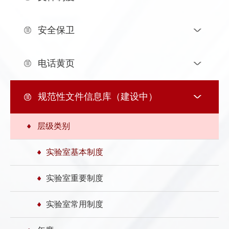
发
群
息
内
安全保卫
团
公
部
电话黄页
开
信
息
规范性文件信息库（建设中）
层级类别
实验室基本制度
实验室重要制度
实验室常用制度