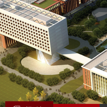
发
群
息
内
团
公
部
开
信
息