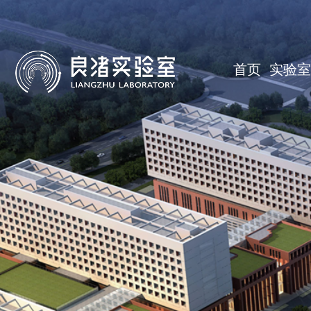
首
页
实
首页
实验室
验
公
室
共
研
概
平
究
人
况
台
领
才
人
域
队
才
人
伍
培
才
合
养
招
作
党
聘
研
建
信