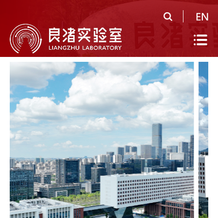
首
页
实
验
公
室
共
研
概
平
究
人
况
台
领
才
人
域
队
才
人
伍
培
才
合
养
招
作
党
聘
研
建
信