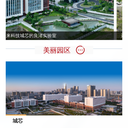
发
群
息
内
团
公
部
开
信
远眺良渚实验室
息
美丽园区
城芯