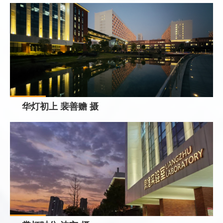
华灯初上 裴善赡 摄