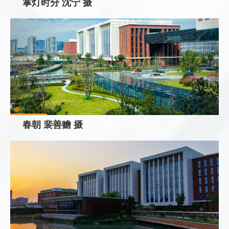
掌灯时分 沈宁 摄
春朝 裴善赡 摄